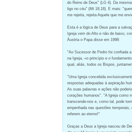
do Reino de Deus" (LG 4). Da mesma f
ligo no céu" (Mt 18,18). E mais: "qu
me rejeita, rejeita Aquele que me env
Esta é a lógica de Deus para a salvaç
Igreja vem do Alto e não de baixo, co
Áustria o Papa disse em 1998:
"Ao Sucessor de Pedro foi confiada a 
na Igreja, «o princípio e o fundament
qual, aliás, todos os Bispos, juntame
"Uma Igreja concebida exclusivamen
respostas adequadas à aspiração hum
As suas palavras e ações não poderia
corações humanos". "A Igreja como m
transcende-nos e, como tal, pode tor
empenhada nas questões temporais, e
referem ao eterno!"
Graças a Deus a Igreja nasceu de De