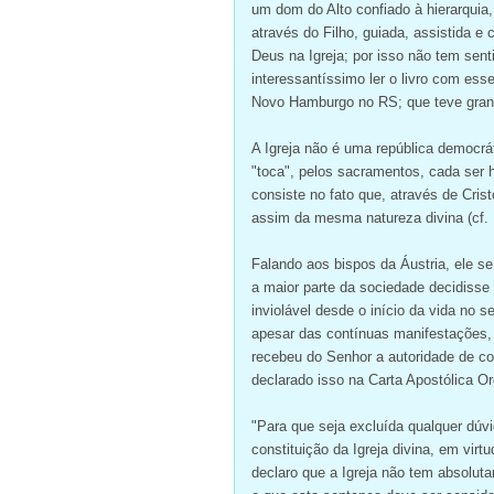
um dom do Alto confiado à hierarquia,
através do Filho, guiada, assistida e
Deus na Igreja; por isso não tem senti
interessantíssimo ler o livro com ess
Novo Hamburgo no RS; que teve grande
A Igreja não é uma república democrát
"toca", pelos sacramentos, cada ser h
consiste no fato que, através de Cris
assim da mesma natureza divina (cf. 
Falando aos bispos da Áustria, ele s
a maior parte da sociedade decidisse
inviolável desde o início da vida no s
apesar das contínuas manifestações, 
recebeu do Senhor a autoridade de co
declarado isso na Carta Apostólica Or
"Para que seja excluída qualquer dúv
constituição da Igreja divina, em virt
declaro que a Igreja não tem absolut