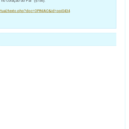
o no coração do Pai" (§758).
irtual/texto.php?doc=OPINIAO&id=opi0434