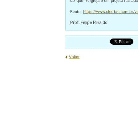
diz que "A Igreja é um projeto nascid
Fonte:
https://www.cleofas.com.br/v
Prof. Felipe Rinaldo
Voltar