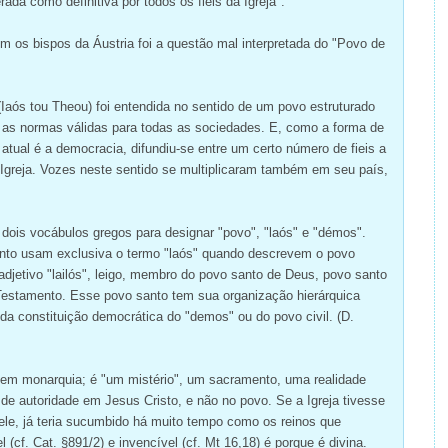
ada como definitiva por todos os fiéis da Igreja".
 os bispos da Áustria foi a questão mal interpretada do "Povo de
(Iaós tou Theou) foi entendida no sentido de um povo estruturado
 as normas válidas para todas as sociedades. E, como a forma de
atual é a democracia, difundiu-se entre um certo número de fieis a
Igreja. Vozes neste sentido se multiplicaram também em seu país,
dois vocábulos gregos para designar "povo", "laós" e "démos".
nto usam exclusiva o termo "laós" quando descrevem o povo
adjetivo "lailós", leigo, membro do povo santo de Deus, povo santo
Testamento. Esse povo santo tem sua organização hierárquica
e da constituição democrática do "demos" ou do povo civil. (D.
nem monarquia; é "um mistério", um sacramento, uma realidade
de autoridade em Jesus Cristo, e não no povo. Se a Igreja tivesse
ele, já teria sucumbido há muito tempo como os reinos que
el (cf. Cat. §891/2) e invencível (cf. Mt 16,18) é porque é divina.