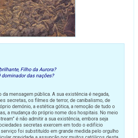
rilhante, Filho da Aurora?
 Ó dominador das nações?
o da mensagem pública. A sua existência é negada,
s secretas, os filmes de terror, de canibalismo, de
róprio demónio, a estética gótica, a remoção de tudo o
las, a mudança do próprio nome dos hospitais. No meio
 stream” é não admitir a sua existência, embora seja
sociedades secretas exercem em todo o edifício
e serviço foi substituído em grande medida pelo orgulho
ticular gravidade a assunção por muitos católicos desta