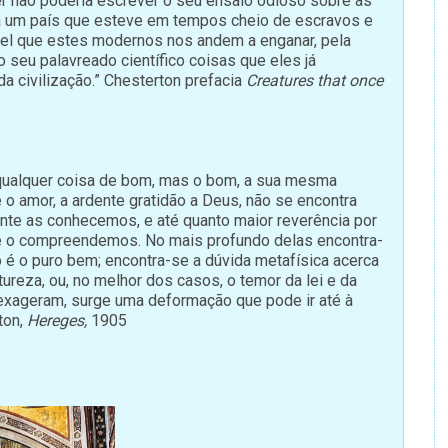
 não poderia escrever o seu ensaio odioso sobre as
a um país que esteve em tempos cheio de escravos e
vel que estes modernos nos andem a enganar, pela
seu palavreado científico coisas que eles já
a civilização.” Chesterton prefacia
Creatures that once
 qualquer coisa de bom, mas o bom, a sua mesma
e o amor, a ardente gratidão a Deus, não se encontra
nte as conhecemos, e até quanto maior reverência por
e o compreendemos. No mais profundo delas encontra-
o é o puro bem; encontra-se a dúvida metafísica acerca
tureza, ou, no melhor dos casos, o temor da lei e da
 exageram, surge uma deformação que pode ir até à
ton,
Hereges,
1905