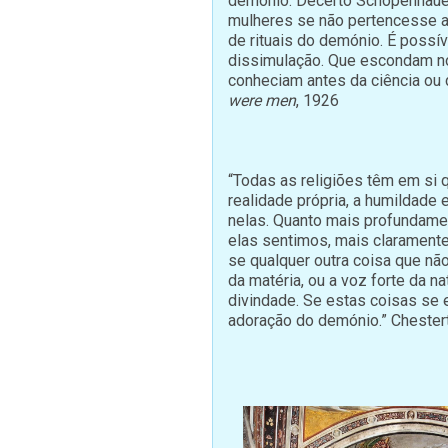
demónio. Decerto Schopenhauer
mulheres se não pertencesse 
de rituais do demónio. É possí
dissimulação. Que escondam no 
conheciam antes da ciência ou d
were
men
, 1926
“Todas as religiões têm em si
realidade própria, a humildade 
nelas. Quanto mais profundame
elas sentimos, mais clarament
se qualquer outra coisa que nã
da matéria, ou a voz forte da na
divindade. Se estas coisas se
adoração do demónio.” Chester