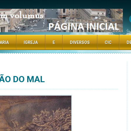
TE
ARIA
IGREJA
E
DIVERSOS
CIC
D
ÇÃO DO MAL