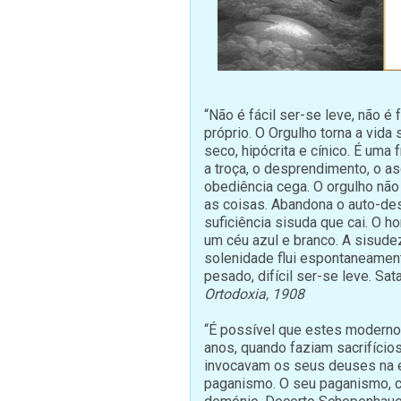
“Não é fácil ser-se leve, não é 
próprio. O Orgulho torna a vida
seco, hipócrita e cínico. É uma
a troça, o desprendimento, o as
obediência cega. O orgulho não 
as coisas. Abandona o auto-de
suficiência sisuda que cai. O 
um céu azul e branco. A sisudez
solenidade flui espontaneament
pesado, difícil ser-se leve. Sat
Ortodoxia, 1908
“É possível que estes moderno
anos, quando faziam sacrifício
invocavam os seus deuses na e
paganismo. O seu paganismo, 