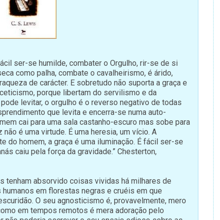
fácil ser-se humilde, combater o Orgulho, rir-se de si
 seca como palha, combate o cavalheirismo, é árido,
 fraqueza de carácter. E sobretudo não suporta a graça e
ceticismo, porque libertam do servilismo e da
pode levitar, o orgulho é o reverso negativo de todas
sprendimento que levita e encerra-se numa auto-
homem cai para uma sala castanho-escuro mas sobe para
 não é uma virtude. É uma heresia, um vício. A
e do homem, a graça é uma iluminação. É fácil ser-se
anás caiu pela força da gravidade.” Chesterton,
s tenham absorvido coisas vividas há milhares de
s humanos em florestas negras e cruéis em que
scuridão. O seu agnosticismo é, provavelmente, mero
como em tempos remotos é mera adoração pelo