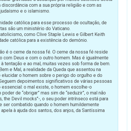
m discordância com a sua própria religião e com as
o judaísmo e o islamismo.
idade católica para esse processo de ocultação, de
as são um ministério do Vaticano.
atolicismo, como Clive Staple Lewis e Gilbert Keith
dade católica para a existência do demónio.
o é o cerne da nossa fé. O cerne da nossa fé reside
ão com Deus e com o outro homem. Mas é igualmente
 à tentação e ao mal, muitas vezes sob forma de bem.
e Bem e Mal, a realidade da Queda que assentou na
ode elucidar o homem sobre o perigo do orgulho e do
. Seguem depoimentos significativos de várias pessoas
 essencial: o mal existe, o homem escolhe-o
o poder de “obrigar” mas sim de “seduzir”, o mal não
, the Devil mocks"-, o seu poder intrínseco está para
de ser combatido quando o homem humildemente
 apela à ajuda dos santos, dos anjos, da Santíssima