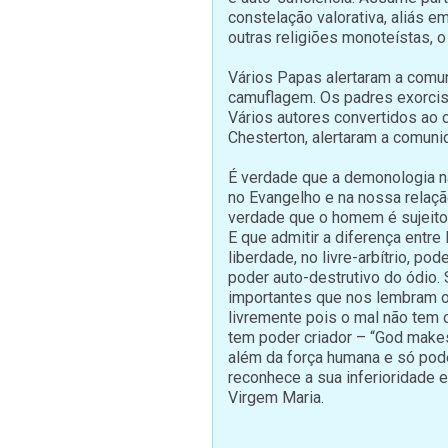
constelação valorativa, aliás e
outras religiões monoteístas, 
Vários Papas alertaram a comun
camuflagem. Os padres exorcist
Vários autores convertidos ao c
Chesterton, alertaram a comuni
É verdade que a demonologia nã
no Evangelho e na nossa relaç
verdade que o homem é sujeito
E que admitir a diferença entr
liberdade, no livre-arbítrio, p
poder auto-destrutivo do ódio
importantes que nos lembram o
livremente pois o mal não tem 
tem poder criador – “God makes
além da força humana e só po
reconhece a sua inferioridade e
Virgem Maria.