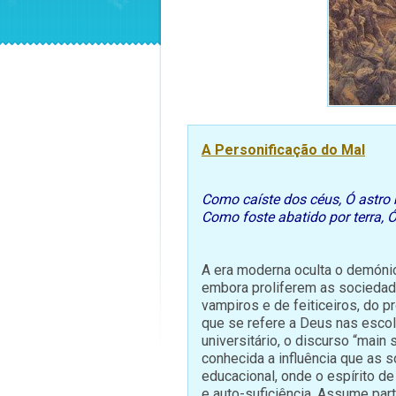
A Personificação do Mal
Como caíste dos céus, Ó astro b
Como foste abatido por terra,
A era moderna oculta o demóni
embora proliferem as sociedade
vampiros e de feiticeiros, do p
que se refere a Deus nas esco
universitário, o discurso “main
conhecida a influência que as 
educacional, onde o espírito d
e auto-suficiência. Assume par