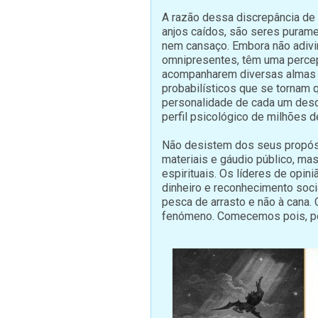
A razão dessa discrepância de 
anjos caídos, são seres purame
nem cansaço. Embora não adivi
omnipresentes, têm uma percep
acompanharem diversas almas e
probabilísticos que se tornam
personalidade de cada um desd
perfil psicológico de milhões 
Não desistem dos seus propósi
materiais e gáudio público, ma
espirituais. Os líderes de opin
dinheiro e reconhecimento soci
pesca de arrasto e não à cana.
fenómeno. Comecemos pois, po