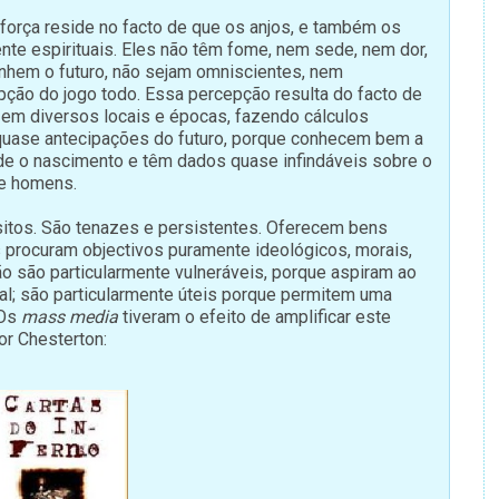
força reside no facto de que os anjos, e também os
nte espirituais. Eles não têm fome, nem sede, nem dor,
nhem o futuro, não sejam omniscientes, nem
ção do jogo todo. Essa percepção resulta do facto de
m diversos locais e épocas, fazendo cálculos
 quase antecipações do futuro, porque conhecem bem a
e o nascimento e têm dados quase infindáveis sobre o
de homens.
tos. São tenazes e persistentes. Oferecem bens
s procuram objectivos puramente ideológicos, morais,
ião são particularmente vulneráveis, porque aspiram ao
al; são particularmente úteis porque permitem uma
 Os
mass media
tiveram o efeito de amplificar este
r Chesterton: