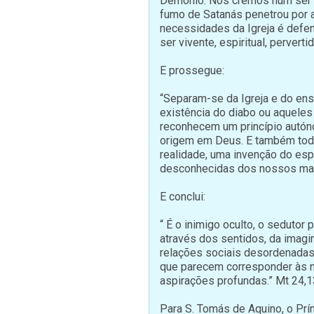
Demónio. Nós cremos num ser pr
fumo de Satanás penetrou por 
necessidades da Igreja é def
ser vivente, espiritual, perverti
E prossegue:
“Separam-se da Igreja e do en
existência do diabo ou aqueles 
reconhecem um princípio autóno
origem em Deus. E também tod
realidade, uma invenção do esp
desconhecidas dos nossos mal
E conclui:
“ É o inimigo oculto, o sedutor
através dos sentidos, da imagin
relações sociais desordenadas
que parecem corresponder às n
aspirações profundas.” Mt 24,13
Para S. Tomás de Aquino, o Prí