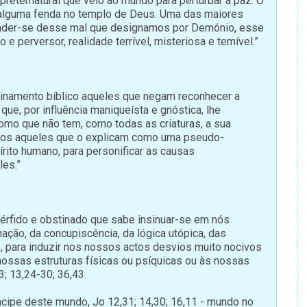
eternatural que veio ao mundo para perturbar a paz. O
alguma fenda no templo de Deus. Uma das maiores
ender-se desse mal que designamos por Demónio, esse
do e perversor, realidade terrível, misteriosa e temível.”
sinamento bíblico aqueles que negam reconhecer a
que, por influência maniqueísta e gnóstica, lhe
mo que não tem, como todas as criaturas, a sua
os aqueles que o explicam como uma pseudo-
írito humano, para personificar as causas
es.”
 pérfido e obstinado que sabe insinuar-se em nós
ação, da concupiscência, da lógica utópica, das
, para induzir nos nossos actos desvios muito nocivos
ossas estruturas físicas ou psíquicas ou às nossas
; 13,24-30; 36,43.
ncipe deste mundo, Jo 12,31; 14,30; 16,11 - mundo no