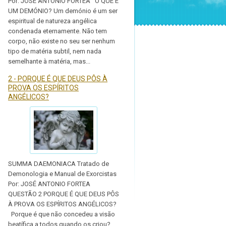
Por: JOSÉ ANTONIO FORTEA O QUE É
UM DEMÓNIO? Um demónio é um ser
espiritual de natureza angélica
condenada eternamente. Não tem
corpo, não existe no seu ser nenhum
tipo de matéria subtil, nem nada
semelhante à matéria, mas...
2 - PORQUE É QUE DEUS PÔS À
PROVA OS ESPÍRITOS
ANGÉLICOS?
SUMMA DAEMONIACA Tratado de
Demonologia e Manual de Exorcistas
Por: JOSÉ ANTONIO FORTEA
QUESTÃO 2 PORQUE É QUE DEUS PÔS
À PROVA OS ESPÍRITOS ANGÉLICOS?
Porque é que não concedeu a visão
beatífica a todos quando os criou?