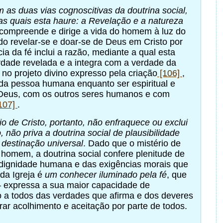
m as duas vias cognoscitivas da doutrina social,
s quais esta haure: a Revelação e a natureza
 compreende e dirige a vida do homem à luz do
, do revelar-se e doar-se de Deus em Cristo por
ia da fé inclui a razão, mediante a qual esta
dade revelada e a integra com a verdade da
no projeto divino expresso pela criação
[106]
,
da pessoa humana enquanto ser espiritual e
Deus, com os outros seres humanos e com
107]
.
io de Cristo, portanto, não enfraquece ou exclui
, não priva a doutrina social de plausibilidade
a destinação universal
. Dado que o mistério de
o homem, a doutrina social confere plenitude de
dignidade humana e das exigências morais que
 da Igreja é
um conhecer iluminado pela fé
, que
 expressa a sua maior capacidade de
 a todos das verdades que afirma e dos deveres
ar acolhimento e aceitação por parte de todos.