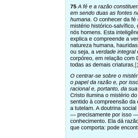
75
A fé e a razão constitue
em sendo duas as fontes na
humana
. O conhecer da fé
mistério histórico-salvífico
nós homens. Esta inteligênc
explica e compreende a ver
natureza humana, hauridas 
ou seja, a
verdade integral
corpóreo, em relação com 
todas as demais criaturas
[
O centrar-se sobre o mistér
o papel da razão e, por isso
racional e, portanto, da su
Cristo ilumina o mistério d
sentido à compreensão da 
a tutelam. A doutrina social
— precisamente por isso —
conhecimento. Ela dá razão
que comporta: pode encontr