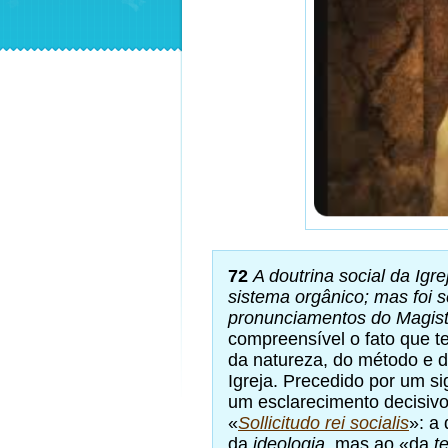
72
A doutrina social da Ig
sistema orgânico; mas foi 
pronunciamentos do Magisté
compreensível o fato que t
da natureza, do método e da
Igreja. Precedido por um si
um esclarecimento decisivo
«
Sollicitudo rei socialis
»: a
da
ideologia
, mas ao «da
t