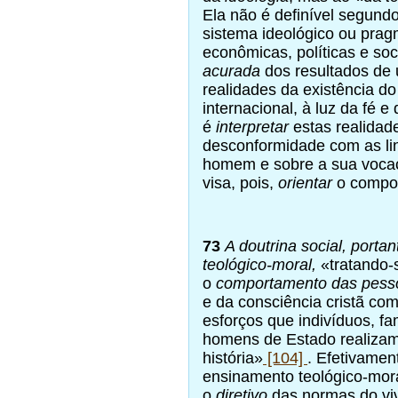
Ela não é definível segun
sistema ideológico ou pragm
econômicas, políticas e so
acurada
dos resultados de 
realidades da existência d
internacional, à luz da fé e 
é
interpretar
estas realidad
desconformidade com as li
homem e sobre a sua voca
visa, pois,
orientar
o compor
73
A doutrina social, porta
teológico-moral,
«tratando-s
o
comportamento das pess
e da consciência cristã co
esforços que indivíduos, fam
homens de Estado realizam 
história»
[104]
. Efetivament
ensinamento teológico-mora
o
diretivo
das normas do viv