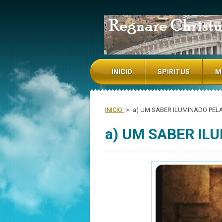
NADA TE TURBE NADA TE ESPAN
INICIO
SPIRITUS
M
INICIO
>
a) UM SABER ILUMINADO PELA
a) UM SABER IL