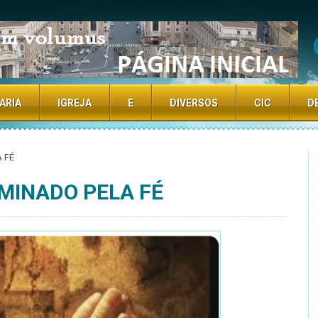
TE
ARIA
IGREJA
E
DIVERSOS
CIC
D
 FÉ
UMINADO PELA FÉ