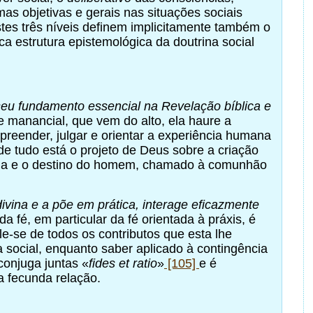
s objetivas e gerais nas situações sociais
stes três níveis definem implicitamente também o
ca estrutura epistemológica da doutrina social
 seu fundamento essencial na Revelação bíblica e
e manancial, que vem do alto, ela haure a
preender, julgar e orientar a experiência humana
 de tudo está o projeto de Deus sobre a criação
 vida e o destino do homem, chamado à comunhão
divina e a põe em prática, interage eficazmente
 da fé, em particular da fé orientada à práxis, é
le-se de todos os contributos que esta lhe
 social, enquanto saber aplicado à contingência
 conjuga juntas «
fides et ratio
»
[105]
e é
a fecunda relação.