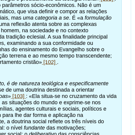
do parâmetros sócio-econômicos. Não é um
ático, que visa definir e compor as relações
ciais, mas
uma categoria a se
. É «a
formulação
uma reflexão atenta sobre as complexas
o homem, na sociedade e no contexto
da tradição eclesial. A sua finalidade principal
es, examinando a sua conformidade ou
nhas do ensinamento do Evangelho sobre o
ção terrena e ao mesmo tempo transcendente;
tamento cristão»
[102]
.
nto, é de natureza teológica e especificamente
e de uma doutrina destinada a orientar
oas
»
[103]
: «Ela situa-se no cruzamento da vida
m as situações do mundo e exprime-se nos
ílias, agentes culturais e sociais, políticos e
para lhe dar forma e aplicação na
e, a doutrina social reflete os três níveis do
l: o nível
fundante
das motivações;
er social; o
deliberativo
das consciências,