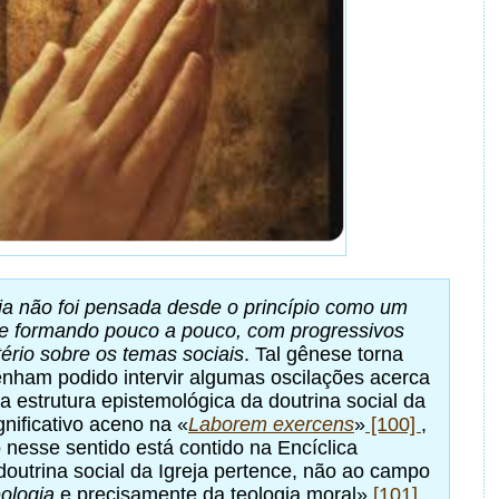
reja não foi pensada desde o princípio como um
se formando pouco a pouco, com progressivos
rio sobre os temas sociais
. Tal gênese torna
enham podido intervir algumas oscilações acerca
 estrutura epistemológica da doutrina social da
gnificativo aceno na «
Laborem exercens
»
[100]
,
 nesse sentido está contido na Encíclica
 doutrina social da Igreja pertence, não ao campo
eologia
e precisamente da teologia moral»
[101]
.