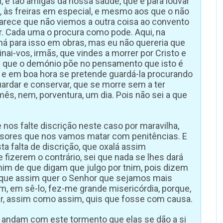
, e tão amigas da nossa saúde, que é para louvar
z, às freiras em especial, e mesmo aos que o não
arece que não viemos a outra coisa ao convento
r. Cada uma o procura como pode. Aqui, na
há para isso em obras, mas eu não quereria que
ai-vos, irmãs, que vindes a morrer por Cristo e
to; que o demónio põe no pensamento que isto é
; e em boa hora se pretende guardá-la procurando
guardar e conservar, que se morre sem a ter
ês, nem, porventura, um dia. Pois não sei a que
nos falte discrição neste caso por maravilha,
sores que nos vamos matar com penitências. E
ta falta de discrição, que oxalá assim
fizerem o contrário, sei que nada se lhes dará
mim de que digam que julgo por tnim, pois dizem
 que assim quer o Senhor que sejamos mais
, em sê-lo, fez-me grande misericórdia, porque,
r, assim como assim, quis que fosse com causa.
e andam com este tormento que elas se dão a si