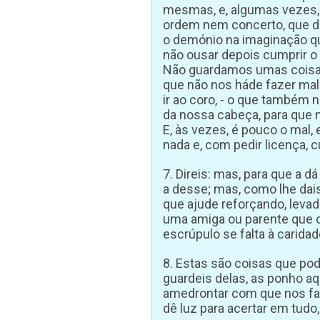
mesmas, e, algumas vezes,
ordem nem concerto, que du
o demónio na imaginação que
não ousar depois cumprir o
Não guardamos umas coisas
que não nos háde fazer mal
ir ao coro, - o que também 
da nossa cabeça, para que
E, às vezes, é pouco o mal,
nada e, com pedir licença,
7. Direis: mas, para que a d
a desse; mas, como lhe dai
que ajude reforçando, levad
uma amiga ou parente que c
escrúpulo se falta à caridad
8. Estas são coisas que po
guardeis delas, as ponho a
amedrontar com que nos fal
dê luz para acertar em tudo