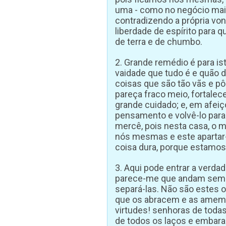
uma - como no negócio mais
contradizendo a própria vo
liberdade de espírito para 
de terra e de chumbo.
2. Grande remédio é para i
vaidade que tudo é e quão d
coisas que são tão vãs e pô
pareça fraco meio, fortalec
grande cuidado; e, em afeiç
pensamento e volvê-lo para
mercê, pois nesta casa, o m
nós mesmas e este apartar
coisa dura, porque estamo
3. Aqui pode entrar a verda
parece-me que andam sempr
separá-las. Não são estes 
que os abracem e as amem 
virtudes! senhoras de todas
de todos os laços e embar