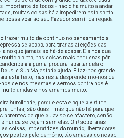
 importante de todos - não olha muito a andar
ntade, muitas coisas há a impedirem esta santa
que possa voar ao seu Fazedor sem ir carregada
sto trazer muito de contínuo no pensamento a
epressa se acaba, para tirar as afeições das
-la no que jamais se há-de acabar. E ainda que
e muito a alma, nas coisas mais pequenas pôr
oandonos a alguma, procurar apartar dela o
 Deus, e Sua Majestade ajuda. E faz-nos grande
ais está feito; irias resta desprendermo-nos de
-nos de nós mesmas e sermos contra nós é
s muito unidas e nos amamos muito.
deira humildade, porque esta e aquela virtude
e juntas; são duas irmãs que não há para que
os parentes de que eu aviso se afastem, senão
e nunca se vejam sem elas. Oh! soberanas
 as coisas, imperatrizes do mundo, libertadoras
aços postos pelo demónio, tão amadas do nosso