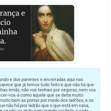
ndo e dos parentes e encerradas aqui nas
parece que já temos tudo feito e que não há que
has irmãs, não vos tenhais por seguras, nem vos
tecer-vos-á como àquele que se deita muito
uito bem as portas por medo dos ladrões, e os
que não há pior ladrão que o que está em casa,
e se não se anda com grande cuidado, e cada