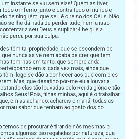
 um instante se viu sem elas! Quem as tiver,
 todo o inferno junto e contra todo o mundo e
do de ninguém, que seu é o reino dos Céus. Não
ão se lhe dá nada de perder tudo, nem a isso
contentar a seu Deus e suplicar-Lhe que a
não perca por sua culpa.
tudes têm tal propriedade, que se escondem de
a que nunca as vê nem acaba de crer que tem
 mas tem-nas em tanto, que sempre anda
aperfeiçoando em si cada vez mais, ainda que
 têm; logo se dão a conhecer aos que com eles
em. Mas, que desatino pôr-me eu a louvar a
estando elas tão louvadas pelo Rei da glória e tão
lhos Seus! Pois, filhas minhas, aqui é o trabalhar
, que, em as achando, achareis o maná; todas as
por mau sabor que tenham ao gosto dos do
iro temos de procurar é tirar de nós mesmas o
somos algumas tão regaladas por natureza, que