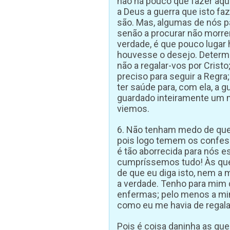
não há pouco que fazer aqui
a Deus a guerra que isto fa
são. Mas, algumas de nós p
senão a procurar não morre
verdade, é que pouco lugar 
houvesse o desejo. Determin
não a regalar-vos por Cris
preciso para seguir a Regra
ter saúde para, com ela, a 
guardado inteiramente um m
viemos.
6. Não tenham medo de que 
pois logo temem os confes
é tão aborrecida para nós es
cumpríssemos tudo! Às que 
de que eu diga isto, nem a 
a verdade. Tenho para mim
enfermas; pelo menos a mim
como eu me havia de regala
Pois é coisa daninha as qu