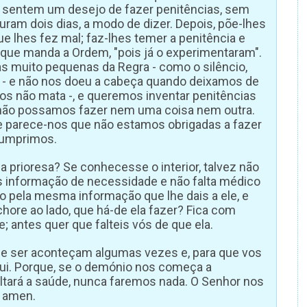
 sentem um desejo de fazer penitências, sem
ram dois dias, a modo de dizer. Depois, põe-lhes
 lhes fez mal; faz-lhes temer a penitência e
 que manda a Ordem, "pois já o experimentaram".
 muito pequenas da Regra - como o silêncio,
 - e não nos doeu a cabeça quando deixamos de
nos não mata -, e queremos inventar penitências
 não possamos fazer nem uma coisa nem outra.
 e parece-nos que não estamos obrigadas a fazer
 cumprimos.
á a prioresa? Se conhecesse o interior, talvez não
s informação de necessidade e não falta médico
o pela mesma informação que lhe dais a ele, e
hore ao lado, que há-de ela fazer? Fica com
e; antes quer que falteis vós de que ela.
de ser aconteçam algumas vezes e, para que vos
qui. Porque, se o demónio nos começa a
tará a saúde, nunca faremos nada. O Senhor nos
, amen.