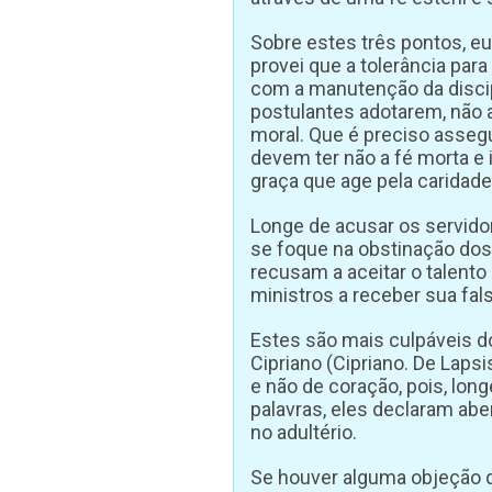
Sobre estes três pontos, e
provei que a tolerância par
com a manutenção da discipl
postulantes adotarem, não 
moral. Que é preciso assegur
devem ter não a fé morta e 
graça que age pela caridade
Longe de acusar os servidor
se foque na obstinação d
recusam a aceitar o talent
ministros a receber sua fa
Estes são mais culpáveis 
Cipriano (Cipriano. De Laps
e não de coração, pois, lo
palavras, eles declaram abe
no adultério.
Se houver alguma objeção q