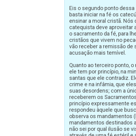
Eis o segundo ponto dessa
basta iniciar na fé os cate
ensinar a moral cristã. Nó
catequista deve aproveitar 
o sacramento da fé, para l
cristãos que vivem no pecad
vão receber a remissão de s
acusação mais temível.
Quanto ao terceiro ponto, 
ele tem por princípio, na m
santas que ele contradiz. 
crime e na infâmia, que el
suas desordens; com a únic
receberem os Sacramentos.
princípio expressamente es
respondeu àquele que buscav
observa os mandamentos (Mt
mandamentos destinados a p
não sei por qual ilusão se v
através de uma fé estéril e