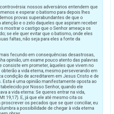
 controvérsia: nossos adversários entendem que
cúmenos e esperar o batismo para depois lhes
s demos provas superabundantes de que o
a atenção e o zelo daqueles que aspiram receber
hes mostrar o castigo que o Senhor ameaça os
o; se ele quer evitar que o batismo, onde eles
uas faltas, não seja para eles a fonte da
o mais fecundo em consequências desastrosas,
inha opinião, um exame pouco atento das palavras
Ele consiste em prometer, àqueles que vivem no
es obterão a vida eterna, mesmo perseverando em
a condição de acreditarem em Jesus Cristo e de
 Esta é uma opinião manifestamente oposta ao
tabelecido por Nosso Senhor, quando ele
a a vida eterna: Se queres entrar na vida,
 19,17). E, já que ele até mesmo cita os
roscrever os pecados que se quer conciliar, eu
islumbra a possibilidade de chegar à vida eterna
 sem obras.