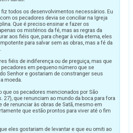
u fiz todos os desenvolvimentos necessários. Eu
a com os pecadores devia se conciliar na Igreja
ina. Que é preciso ensinar e fazer os
apenas os mistérios da fé, mas as regras da
ar aos fiéis que, para chegar à vida eterna, eles
impotente para salvar sem as obras, mas a fé da
.
es fiéis de indiferença ou de preguiça, mas que
os pecadores em pequeno número que se
o do Senhor e gostariam de constranger seus
lsa moeda.
do que os pecadores mencionados por São
is. 27), que renunciam ao mundo da boca para fora
nge de renunciar às obras de Satã, mesmo em
rtamente que estão prontos para viver até o fim
ue eles gostariam de levantar e que eu omiti ao