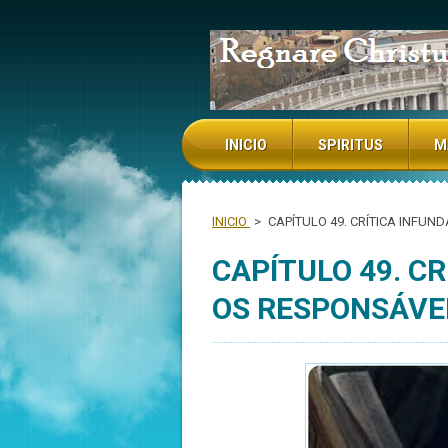
NADA TE TURBE NADA TE ESPAN
INICIO
SPIRITUS
M
INICIO
>
CAPÍTULO 49. CRÍTICA INFU
CAPÍTULO 49. C
OS RESPONSÁVE