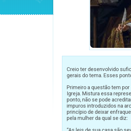
Creio ter desenvolvido su
gerais do tema. Esses pont
Primeiro a questão tem por
Igreja. Mistura essa represe
ponto, não se pode acredita
impuros introduzidos na ar
princípio de deixar enfraque
pela mulher da qual se diz:
“As leis de sua casa são se