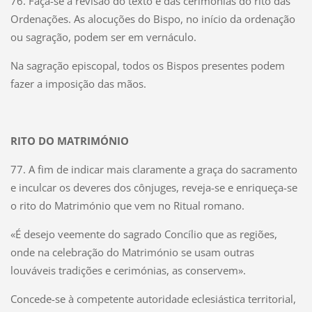
76. Faça-se a revisão do texto e das cerimónias do rito das
Ordenações. As alocuções do Bispo, no início da ordenação
ou sagração, podem ser em vernáculo.
Na sagração episcopal, todos os Bispos presentes podem
fazer a imposição das mãos.
RITO DO MATRIMÓNIO
77. A fim de indicar mais claramente a graça do sacramento
e inculcar os deveres dos cônjuges, reveja-se e enriqueça-se
o rito do Matrimónio que vem no Ritual romano.
«É desejo veemente do sagrado Concílio que as regiões,
onde na celebração do Matrimónio se usam outras
louváveis tradições e cerimónias, as conservem».
Concede-se à competente autoridade eclesiástica territorial,