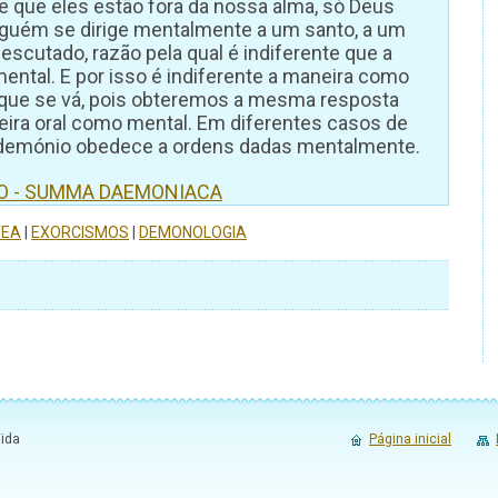
 que eles estão fora da nossa alma, só Deus
alguém se dirige mentalmente a um santo, a um
escutado, razão pela qual é indiferente que a
mental. E por isso é indiferente a maneira como
ue se vá, pois obteremos a mesma resposta
ira oral como mental. Em diferentes casos de
 demónio obedece a ordens dadas mentalmente.
RO - SUMMA DAEMONIACA
TEA
|
EXORCISMOS
|
DEMONOLOGIA
Vida
Página inicial