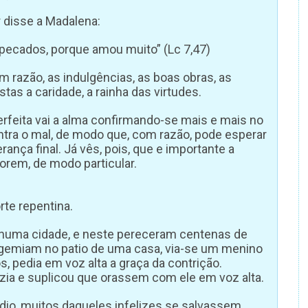
 disse a Madalena:
pecados, porque amou muito” (Lc 7,47)
m razão, as indulgências, as boas obras, as
tas a caridade, a rainha das virtudes.
erfeita vai a alma confirmando-se mais e mais no
ra o mal, de modo que, com razão, pode esperar
ança final. Já vês, pois, que e importante a
Porem, de modo particular.
te repentina.
numa cidade, e neste pereceram centenas de
 gemiam no patio de uma casa, via-se um menino
s, pedia em voz alta a graça da contrição.
azia e suplicou que orassem com ele em voz alta.
édio, muitos daqueles infelizes se salvassem