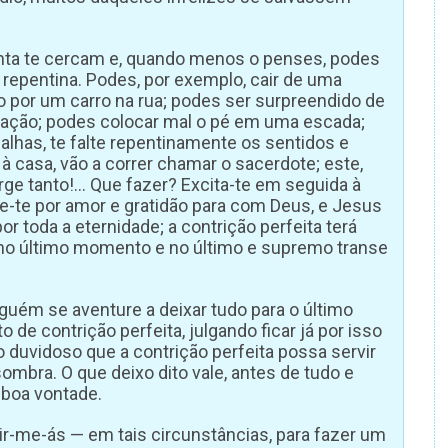
ta te cercam e, quando menos o penses, podes
repentina. Podes, por exemplo, cair de uma
o por um carro na rua; podes ser surpreendido de
bitação; podes colocar mal o pé em uma escada;
alhas, te falte repentinamente os sentidos e
 casa, vão a correr chamar o sacerdote; este,
rge tanto!… Que fazer? Excita-te em seguida à
de-te por amor e gratidão para com Deus, e Jesus
por toda a eternidade; a contrição perfeita terá
u no último momento e no último e supremo transe
guém se aventure a deixar tudo para o último
de contrição perfeita, julgando ficar já por isso
o duvidoso que a contrição perfeita possa servir
mbra. O que deixo dito vale, antes de tudo e
 boa vontade.
r-me-ás — em tais circunstâncias, para fazer um