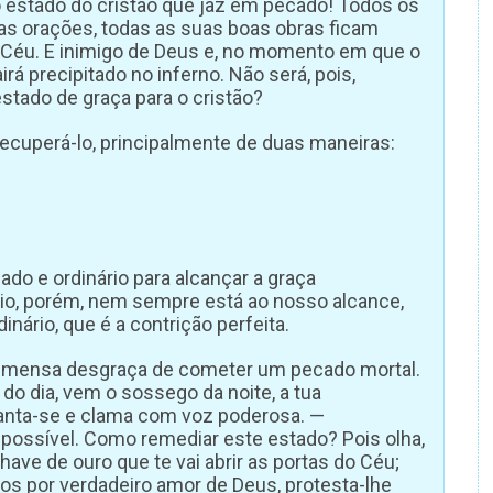
é o estado do cristão que jaz em pecado! Todos os
uas orações, todas as suas boas obras ficam
o Céu. E inimigo de Deus e, no momento em que o
airá precipitado no inferno. Não será, pois,
stado de graça para o cristão?
recuperá-lo, principalmente de duas maneiras:
do e ordinário para alcançar a graça
io, porém, nem sempre está ao nosso alcance,
nário, que é a contrição perfeita.
a imensa desgraça de cometer um pecado mortal.
do dia, vem o sossego da noite, a tua
anta-se e clama com voz poderosa. —
possível. Como remediar este estado? Pois olha,
ve de ouro que te vai abrir as portas do Céu;
os por verdadeiro amor de Deus, protesta-lhe