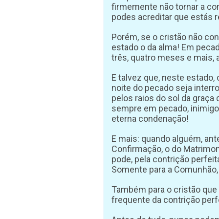
firmemente não tornar a co
podes acreditar que estás r
Porém, se o cristão não con
estado o da alma! Em pecado
três, quatro meses e mais, 
E talvez que, neste estado,
noite do pecado seja inte
pelos raios do sol da graça
sempre em pecado, inimigo 
eterna condenação!
E mais: quando alguém, ant
Confirmação, o do Matrimon
pode, pela contrição perfei
Somente para a Comunhão, i
Também para o cristão que 
frequente da contrição perfe