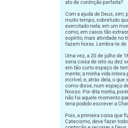
ato de contrição perfeita?
Com a ajuda de Deus, sim; p
muito tempo, sobretudo qu
exercitado nela; em um mom
como, em casos tão extraord
espírito, mais atividade n
fazem horas. Lembra-te de q
Uma vez, a 20 de julho de 18
seria coisa de oito ou dez 
em tão curto espaço de te
mente; a minha vida inteira
incrível, e, atrás dela, o qu
como disse, num espaço de t
Nosso. Por dita minha, poré
não foi aquele momento para
teria podido escrever a Cha
Pois, a primeira coisa que f
Catecismo, deve fazer todo 
contrição e recorrer a Deus