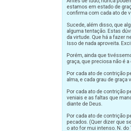
Antes de tudo, nunca pode
estamos em estado de graç
confirma com cada ato de ve
Sucede, além disso, que al
alguma tentação. Estas dú
da virtude. Que há a fazer
Isso de nada aproveita. Excit
Porém, ainda que tivéssem
graça, que preciosa não é a 
Por cada ato de contrição 
alma, e cada grau de graça 
Por cada ato de contrição p
veniais e as faltas que man
diante de Deus.
Por cada ato de contrição p
pecados. (Quer dizer que s
o ato for mui intenso. N. do T