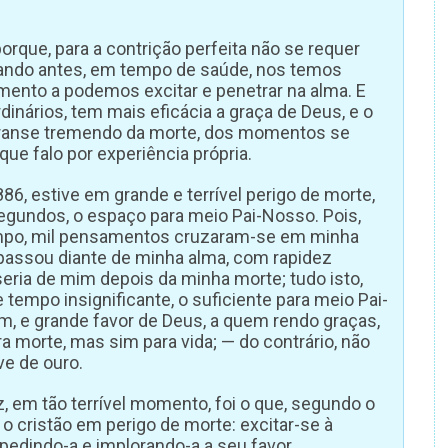
orque, para a contrição perfeita não se requer
ando antes, em tempo de saúde, nos temos
ento a podemos excitar e penetrar na alma. E
inários, tem mais eficácia a graça de Deus, e o
o transe tremendo da morte, dos momentos se
ue falo por experiência própria.
86, estive em grande e terrível perigo de morte,
segundos, o espaço para meio Pai-Nosso. Pois,
mpo, mil pensamentos cruzaram-se em minha
 passou diante de minha alma, com rapidez
e seria de mim depois da minha morte; tudo isto,
empo insignificante, o suficiente para meio Pai-
m, e grande favor de Deus, a quem rendo graças,
 morte, mas sim para vida; — do contrário, não
ve de ouro.
iz, em tão terrível momento, foi o que, segundo o
o cristão em perigo de morte: excitar-se à
 pedindo-a e implorando-a a seu favor.