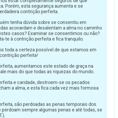
mos estar completamente seguros de que
a. Porém, esta segurança aumenta e se
rdadeira contrição perfeita.
guém tenha dúvida sobre se consentiu em
vidas acovardam e desalentam a alma no caminho
 nestes casos? Examinar se consentimos ou não?
a-te à contrição perfeita e fica tranquilo.
os toda a certeza possível de que estamos em
contrição perfeita!
perfeita, aumentamos este estado de graça na
vale mais do que todas as riquezas do mundo.
erfeita e caridade, destroem-se os pecados
cham a alma, e esta fica cada vez mais formosa
erfeita, são perdoadas as penas temporais dos
e perdoam sempre algumas penas e até todas, se
.).