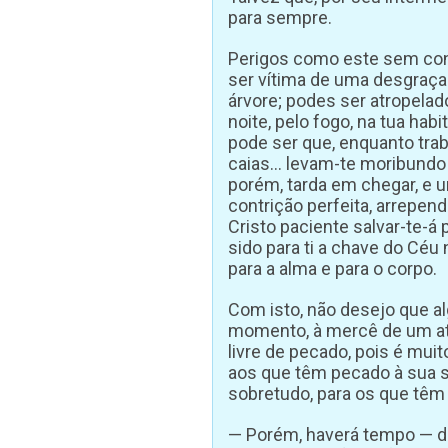
para sempre.
Perigos como este sem con
ser vítima de uma desgraça 
árvore; podes ser atropelad
noite, pelo fogo, na tua ha
pode ser que, enquanto trab
caias… levam-te moribundo à
porém, tarda em chegar, e u
contrição perfeita, arrepen
Cristo paciente salvar-te-á 
sido para ti a chave do Cé
para a alma e para o corpo.
Com isto, não desejo que al
momento, à mercê de um ato 
livre de pecado, pois é muit
aos que têm pecado à sua so
sobretudo, para os que têm
— Porém, haverá tempo — di