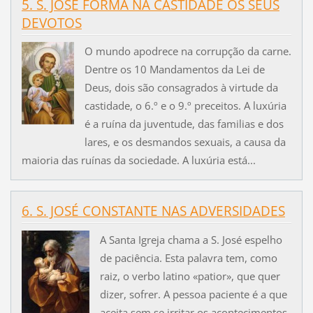
5. S. JOSÉ FORMA NA CASTIDADE OS SEUS
DEVOTOS
O mundo apodrece na corrupção da carne.
Dentre os 10 Mandamentos da Lei de
Deus, dois são consagrados à virtude da
castidade, o 6.º e o 9.º preceitos. A luxúria
é a ruína da juventude, das familias e dos
lares, e os desmandos sexuais, a causa da
maioria das ruínas da sociedade. A luxúria está...
6. S. JOSÉ CONSTANTE NAS ADVERSIDADES
A Santa Igreja chama a S. José espelho
de paciência. Esta palavra tem, como
raiz, o verbo latino «patior», que quer
dizer, sofrer. A pessoa paciente é a que
aceita sem se irritar os acontecimentos