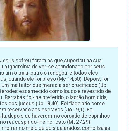
 Jesus sofreu foram as que suportou na sua
u a ignomínia de ver-se abandonado por seus
s um o traiu, outro o renegou, e todos eles
, quando ele foi preso (Mc 14,50). Depois, foi
 um malfeitor que merecia ser crucificado (Jo
r Herodes escarnecido como louco e revestido de
. Barrabás foi-lhe preferido, o ladrão homicida,
itos dos judeus (Jo 18,40). Foi flagelado como
era reservado aos escravos (Jo 19,1). Foi
rla, depois de haverem-no coroado de espinhos
 rei, cuspindo-lhe no rosto (Mt 27,29).
a morrer no meio de dois celerados, como Isaías