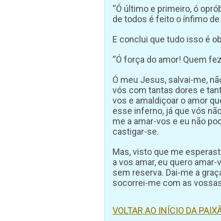
“Ó último e primeiro, ó opr
de todos é feito o ínfimo de
E conclui que tudo isso é o
“Ó força do amor! Quem fez
Ó meu Jesus, salvai-me, não
vós com tantas dores e tant
vos e amaldiçoar o amor q
esse inferno, já que vós nã
me a amar-vos e eu não podi
castigar-se.
Mas, visto que me esperast
a vos amar, eu quero amar-
sem reserva. Dai-me a graça
socorrei-me com as vossas
VOLTAR AO INÍCIO DA PAI