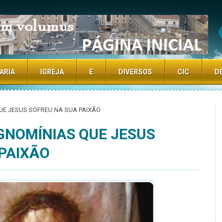
TE
ARIA
IGREJA
E
DIVERSOS
CIC
D
QUE JESUS SOFREU NA SUA PAIXÃO
IGNOMÍNIAS QUE JESUS
PAIXÃO