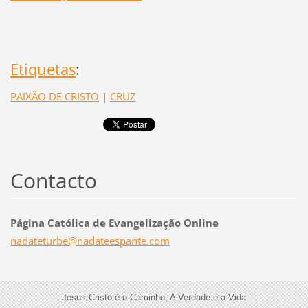
Etiquetas
:
PAIXÃO DE CRISTO
|
CRUZ
Contacto
Página Católica de Evangelização Online
nadatetu
rbe@nada
teespant
e.com
Jesus Cristo é o Caminho, A Verdade e a Vida