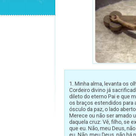
1. Minha alma, levanta os o
Cordeiro divino já sacrificad
dileto do eterno Pai e que
os braços estendidos para a
ósculo da paz, o lado abert
Merece ou não ser amado u
daquela cruz: Vê, filho, s
que eu. Não, meu Deus, nã
eu. Não, meu Deus, não há