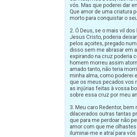
vós. Mas que poderei dar e
Que amor de uma criatura p
morto para conquistar o se
2. Ó Deus, se o mais vil do
Jesus Cristo, poderia deix
pelos açoites, pregado numa
disso sem me abrasar em a
expirando na cruz poderia 
homem morreu assim atorm
amado tanto, não teria mor
minha alma, como poderei 
que os meus pecados vos r
as injúrias feitas à vossa 
sobre essa cruz por meu a
3. Meu caro Redentor, be
dilacerados outras tantas p
que para me perdoar não p
amor com que me olhastes u
iluminai-me e atraí para vó