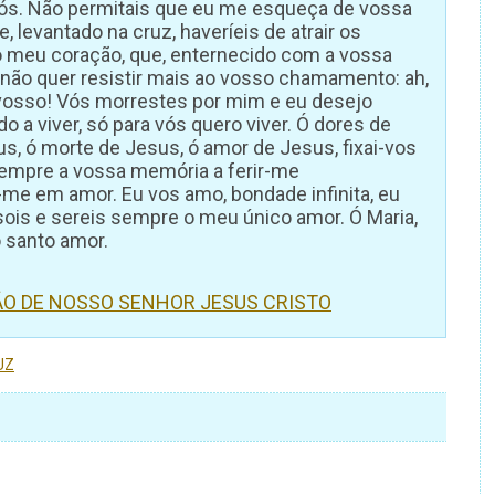
vós. Não permitais que eu me esqueça de vossa
 levantado na cruz, haveríeis de atrair os
o meu coração, que, enternecido com a vossa
não quer resistir mais ao vosso chamamento: ah,
o vosso! Vós morrestes por mim e eu desejo
o a viver, só para vós quero viver. Ó dores de
s, ó morte de Jesus, ó amor de Jesus, fixai-vos
sempre a vossa memória a ferir-me
-me em amor. Eu vos amo, bondade infinita, eu
 sois e sereis sempre o meu único amor. Ó Maria,
 santo amor.
XÃO DE NOSSO SENHOR JESUS CRISTO
UZ