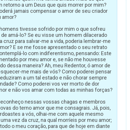
m retorno a um Deus que quis morrer por mim?
oderá jamais compensar o amor de seu criador
u amor?
s homens tivesse sofrido por mim o que sofreu
ar de amá-lo? Se eu visse um homem dilacerado
 cruz para salvar-me a vida, poderia lembrar-me
mor? E se me fosse apresentado o seu retrato
contemplá-lo com indiferentismo, pensando: Este
entado por meu amor e, se não me houvesse
rido dessa maneira? Ah, meu Redentor, ó amor de
esquecer-me mais de vós? Como poderei pensar
eduziram a um tal estado e não chorar sempre
bondade? Como poderei vos ver morto de dor
mor e não vos amar com todas as minhas forças?
m reconheço nessas vossas chagas e membros
rovas do terno amor que me consagrais. Já, pois,
erdoastes a vós, olhai-me com aquele mesmo
ma vez da cruz, na qual morríeis por meu amor;
s todo o meu coração, para que de hoje em diante