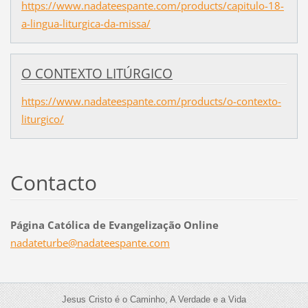
https://www.nadateespante.com/products/capitulo-18-
a-lingua-liturgica-da-missa/
O CONTEXTO LITÚRGICO
https://www.nadateespante.com/products/o-contexto-
liturgico/
Contacto
Página Católica de Evangelização Online
nadatetu
rbe@nada
teespant
e.com
Jesus Cristo é o Caminho, A Verdade e a Vida