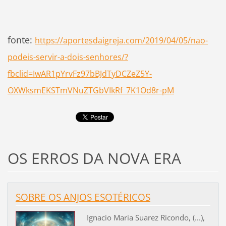
fonte:
https://aportesdaigreja.com/2019/04/05/nao-
podeis-servir-a-dois-senhores/?
fbclid=IwAR1pYrvFz97bBJdTyDCZeZ5Y-
OXWksmEKSTmVNuZTGbVIkRf_7K1Od8r-pM
OS ERROS DA NOVA ERA
SOBRE OS ANJOS ESOTÉRICOS
Ignacio Maria Suarez Ricondo, (...),