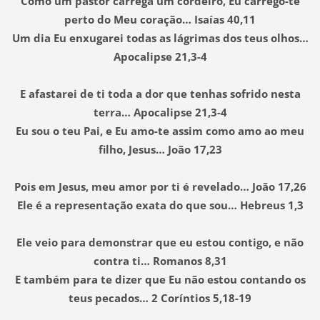
Como um pastor carrega um cordeiro, Eu carrego-te
perto do Meu coração… Isaías 40,11
Um dia Eu enxugarei todas as lágrimas dos teus olhos…
Apocalipse 21,3-4
E afastarei de ti toda a dor que tenhas sofrido nesta
terra… Apocalipse 21,3-4
Eu sou o teu Pai, e Eu amo-te assim como amo ao meu
filho, Jesus… João 17,23
Pois em Jesus, meu amor por ti é revelado… João 17,26
Ele é a representação exata do que sou… Hebreus 1,3
Ele veio para demonstrar que eu estou contigo, e não
contra ti… Romanos 8,31
E também para te dizer que Eu não estou contando os
teus pecados… 2 Coríntios 5,18-19